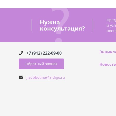
Пред
Нужна
и ус
консультация?
пост
Энцикл
+7 (912) 222-09-00
Обратный звонок
Новост
j.subbotina@aidigo.ru