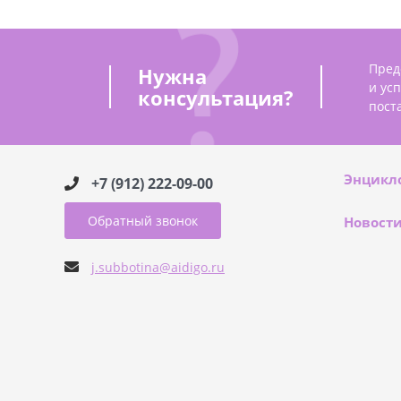
Пред
Нужна
и ус
консультация?
пост
Энцикл
+7 (912) 222-09-00
Обратный звонок
Новост
j.subbotina@aidigo.ru