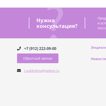
Пред
Нужна
и ус
консультация?
пост
Энцикл
+7 (912) 222-09-00
Обратный звонок
Новост
j.subbotina@aidigo.ru