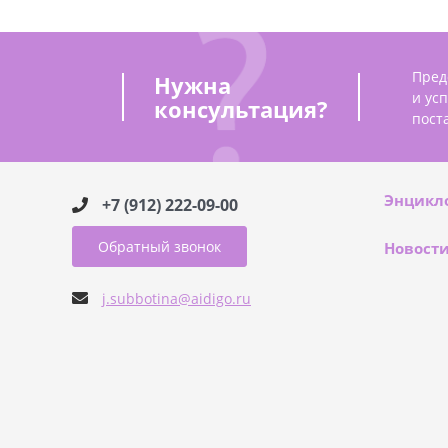
Пред
Нужна
и ус
консультация?
пост
Энцикл
+7 (912) 222-09-00
Обратный звонок
Новост
j.subbotina@aidigo.ru