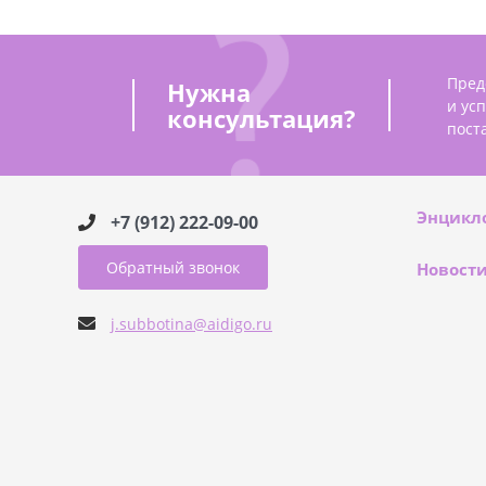
Пред
Нужна
и ус
консультация?
пост
Энцикл
+7 (912) 222-09-00
Обратный звонок
Новост
j.subbotina@aidigo.ru