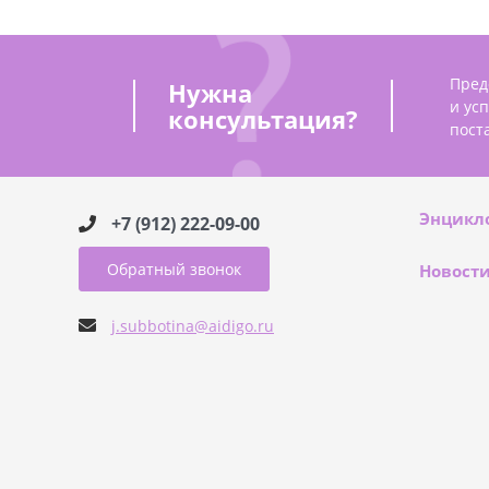
Пред
Нужна
и ус
консультация?
пост
Энцикл
+7 (912) 222-09-00
Обратный звонок
Новост
j.subbotina@aidigo.ru