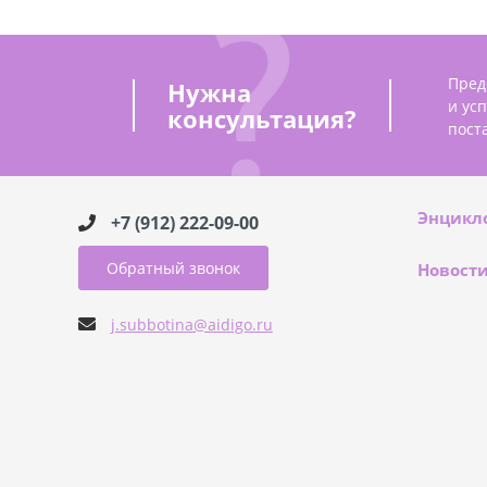
Пред
Нужна
и ус
консультация?
пост
Энцикл
+7 (912) 222-09-00
Обратный звонок
Новост
j.subbotina@aidigo.ru