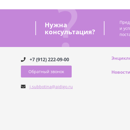
Пред
Нужна
и ус
консультация?
пост
Энцикл
+7 (912) 222-09-00
Обратный звонок
Новост
j.subbotina@aidigo.ru