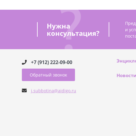
Пред
Нужна
и ус
консультация?
пост
Энцикл
+7 (912) 222-09-00
Обратный звонок
Новост
j.subbotina@aidigo.ru