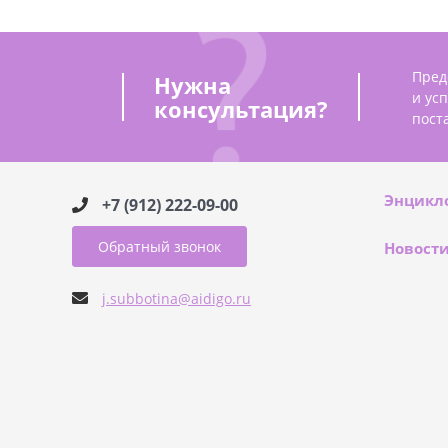
Пред
Нужна
и ус
консультация?
пост
Энцикл
+7 (912) 222-09-00
Обратный звонок
Новост
j.subbotina@aidigo.ru