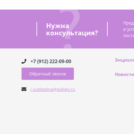
Пред
Нужна
и ус
консультация?
пост
Энцикл
+7 (912) 222-09-00
Обратный звонок
Новост
j.subbotina@aidigo.ru