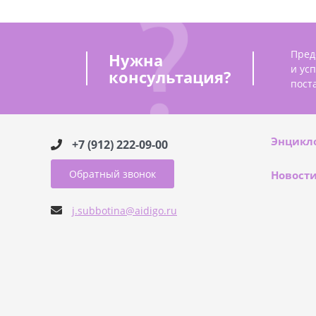
Пред
Нужна
и ус
консультация?
пост
Энцикл
+7 (912) 222-09-00
Обратный звонок
Новост
j.subbotina@aidigo.ru