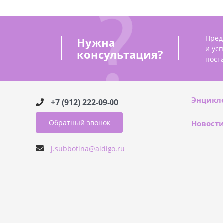
Пред
Нужна
и ус
консультация?
пост
Энцикл
+7 (912) 222-09-00
Обратный звонок
Новост
j.subbotina@aidigo.ru