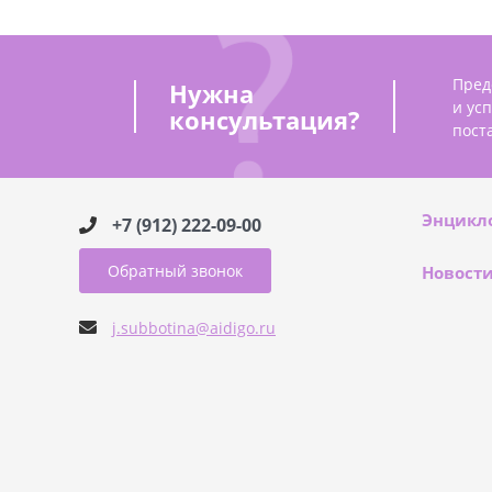
Пред
Нужна
и ус
консультация?
пост
Энцикл
+7 (912) 222-09-00
Обратный звонок
Новост
j.subbotina@aidigo.ru