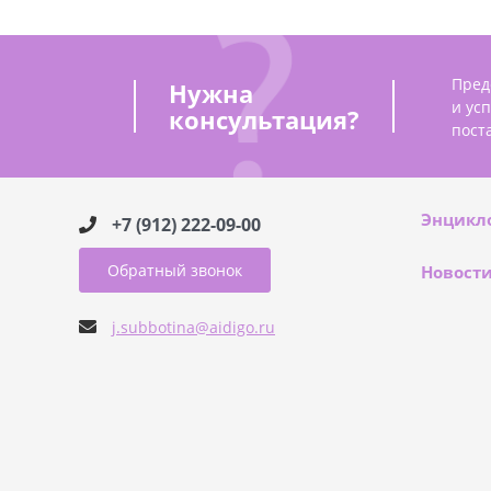
Пред
Нужна
и ус
консультация?
пост
Энцикл
+7 (912) 222-09-00
Обратный звонок
Новост
j.subbotina@aidigo.ru