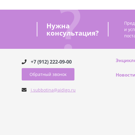
Пред
Нужна
и ус
консультация?
пост
Энцикл
+7 (912) 222-09-00
Обратный звонок
Новост
j.subbotina@aidigo.ru