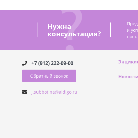
Пред
Нужна
и ус
консультация?
пост
Энцикл
+7 (912) 222-09-00
Обратный звонок
Новост
j.subbotina@aidigo.ru