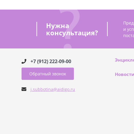
Пред
Нужна
и ус
консультация?
пост
Энцикл
+7 (912) 222-09-00
Обратный звонок
Новост
j.subbotina@aidigo.ru