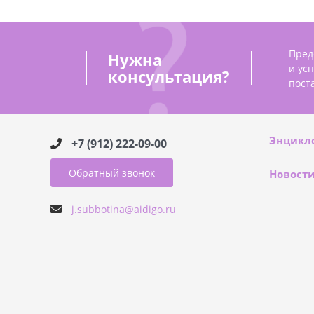
Пред
Нужна
и ус
консультация?
пост
Энцикл
+7 (912) 222-09-00
Обратный звонок
Новост
j.subbotina@aidigo.ru