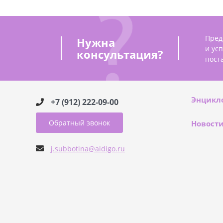
Пред
Нужна
и ус
консультация?
пост
Энцикл
+7 (912) 222-09-00
Обратный звонок
Новост
j.subbotina@aidigo.ru