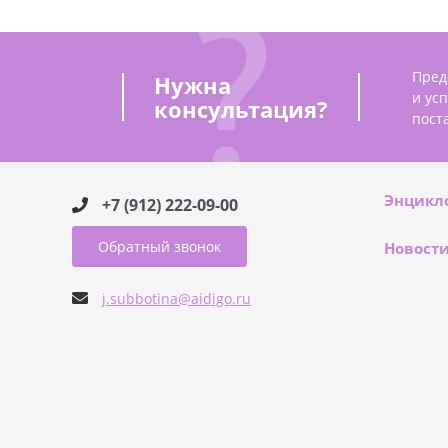
Пред
Нужна
и ус
консультация?
пост
Энцикл
+7 (912) 222-09-00
Обратный звонок
Новост
j.subbotina@aidigo.ru