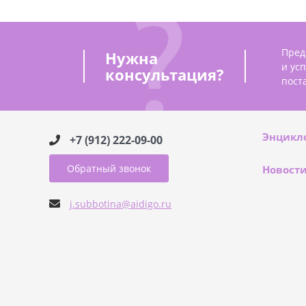
Пред
Нужна
и ус
консультация?
пост
Энцикл
+7 (912) 222-09-00
Обратный звонок
Новост
j.subbotina@aidigo.ru