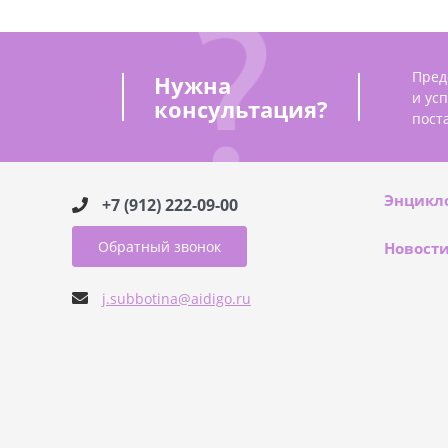
Пред
Нужна
и ус
консультация?
пост
Энцикл
+7 (912) 222-09-00
Обратный звонок
Новост
j.subbotina@aidigo.ru