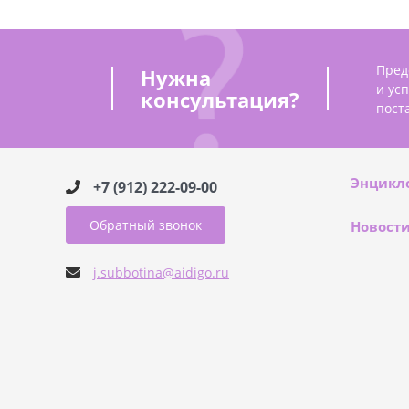
Пред
Нужна
и ус
консультация?
пост
Энцикл
+7 (912) 222-09-00
Обратный звонок
Новост
j.subbotina@aidigo.ru