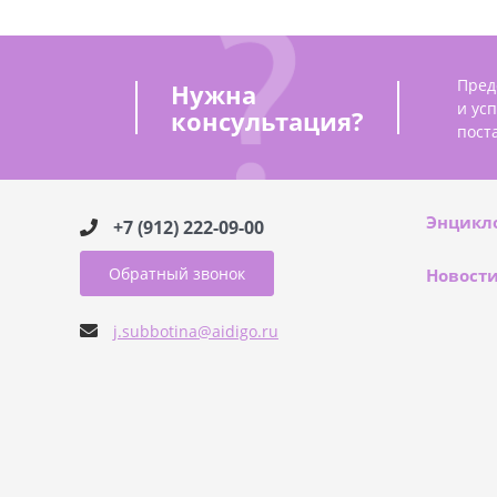
Пред
Нужна
и ус
консультация?
пост
Энцикл
+7 (912) 222-09-00
Обратный звонок
Новост
j.subbotina@aidigo.ru