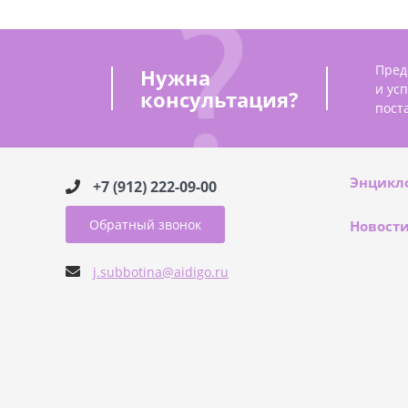
Пред
Нужна
и ус
консультация?
пост
Энцикл
+7 (912) 222-09-00
Обратный звонок
Новост
j.subbotina@aidigo.ru