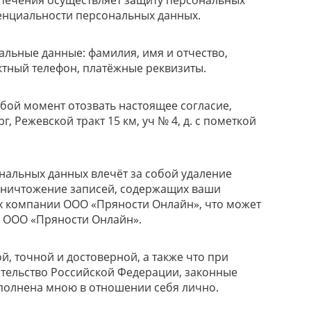
печения осуществляет защиту персональных
енциальности персональных данных.
льные данные: фамилия, имя и отчество,
актный телефон, платёжные реквизиты.
бой момент отозвать настоящее согласие,
, Режевской тракт 15 км, уч № 4, д. с пометкой
нальных данных влечёт за собой удаление
е уничтожение записей, содержащих ваши
х компании ООО «Пряности Онлайн», что может
 ООО «Пряности Онлайн».
, точной и достоверной, а также что при
тельство Российской Федерации, законные
аполнена мною в отношении себя лично.