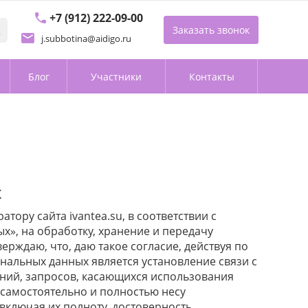
+7 (912) 222-09-00
Заказать звонок
j.subbotina@aidigo.ru
Блог
Участники
Контакты
х
атору сайта ivantea.su, в соответствии с
х», на обработку, хранение и передачу
рждаю, что, даю такое согласие, действуя по
нальных данных является установление связи с
ений, запросов, касающихся использования
я самостоятельно и полностью несу
ключая их полноту, достоверность,