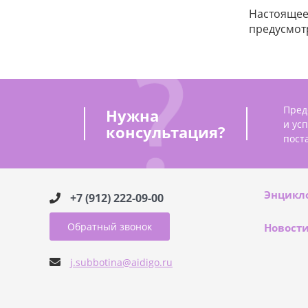
Настоящее 
предусмот
Пред
Нужна
и ус
консультация?
пост
Энцикл
+7 (912) 222-09-00
Обратный звонок
Новост
j.subbotina@aidigo.ru