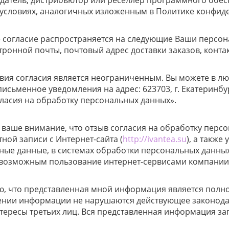
датель, дистрибьютор или реселлер программного обес
 условиях, аналогичных изложенным в Политике конфид
 согласие распространяется на следующие Ваши персона
тронной почты, почтовый адрес доставки заказов, конт
вия согласия является неограниченным. Вы можете в лю
исьменное уведомления на адрес: 623703, г. Екатеринбург
гласия на обработку персональных данных».
ваше внимание, что отзыв согласия на обработку персо
ной записи с Интернет-сайта (
http://ivantea.su
), а такж
ные данные, в системах обработки персональных данны
евозможным пользование интернет-сервисами компании
, что представленная мной информация является полной
ении информации не нарушаются действующее законода
нтересы третьих лиц. Вся представленная информация з