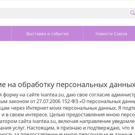
Выставки и события
Новости Союза
ие на обработку персональных данны
я форму на сайте ivantea.su, даю свое согласие администр
м законом от 27.07.2006 152-ФЗ «О персональных данны
цам через Интернет моих персональных данных. Я подтве
 и в своем интересе. Целью предоставления мною персо
атором сайта ivantea.su, включая направление уведомл
зания услуг. Настоящим, я признаю и подтверждаю, что 
ность за предоставленные мною персональные данные, в