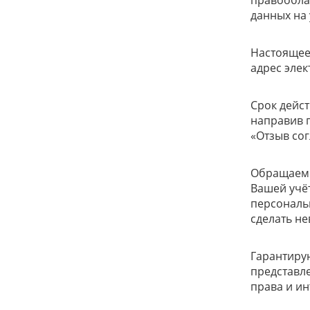
правообла
данных на
Настоящее
адрес элек
Срок дейст
направив п
«Отзыв со
Обращаем 
Вашей учёт
персональ
сделать н
Гарантирую
представл
права и и