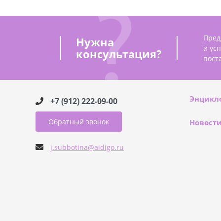
Пред
Нужна
и ус
консультация?
пост
Энцикл
+7 (912) 222-09-00
Обратный звонок
Новост
j.subbotina@aidigo.ru